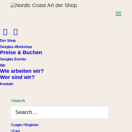
Start
Gutscheine
Gutschein Seeglas-Workshop
Der Shop
Gutschein Seeglas-Workshop
Seeglas-Workshop
Preise & Buchen
45,00
€
Seeglas Events
Wir
Wie arbeiten wir?
Gutschein
Wer sind wir?
In den Warenkorb
Seeglas-
Kontakt
Workshop
Menge
Versandkostenfrei
Search
Nicht bar auszahlbar
inkl. Mehrwertsteuer
Login / Register
Cart