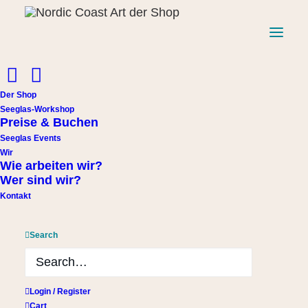
Der Shop
Seeglas-Workshop
Preise & Buchen
Seeglas Events
Wir
Start
Schlüsselanhänger Hühnergott
Wie arbeiten wir?
Schlüsselanhänger aus Treibholz mit grau-weißem Hühnergott
Wer sind wir?
Kontakt
Schlüsselanhänger aus
Treibholz mit grau-weißem
Search
Hühnergott
14,00
€
Login / Register
Cart