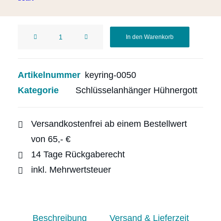
1 vorrätig
Schlüsselanhänger
In den Warenkorb
aus
Treibholz
mit
Artikelnummer
keyring-0050
grau-
Kategorie
Schlüsselanhänger Hühnergott
weißem
Hühnergott
Menge
Versandkostenfrei ab einem Bestellwert
von 65,- €
14 Tage Rückgaberecht
inkl. Mehrwertsteuer
Beschreibung
Versand & Lieferzeit