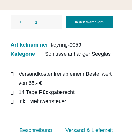
1 vorrätig
Schlüsselanhänger
In den Warenkorb
aus
Treibholz
mit
Artikelnummer
keyring-0059
weißem
Kategorie
Schlüsselanhänger Seeglas
Seeglas
Menge
Versandkostenfrei ab einem Bestellwert
von 65,- €
14 Tage Rückgaberecht
inkl. Mehrwertsteuer
Beschreibung
Versand & Lieferzeit