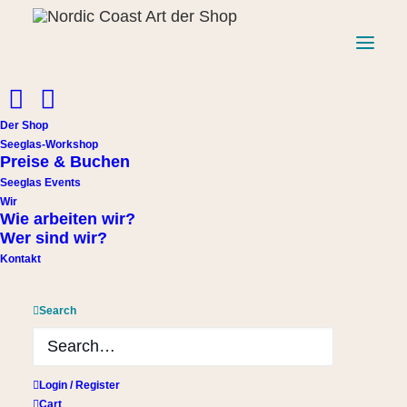
Der Shop
Seeglas-Workshop
Preise & Buchen
Seeglas Events
Wir
Wie arbeiten wir?
Wer sind wir?
Start
Schlüsselanhänger Seeglas
Kontakt
Schlüsselanhänger aus Treibholz mit weißem Seeglas
Schlüsselanhänger aus
Search
Treibholz mit weißem Seeglas
13,00
€
Login / Register
Cart