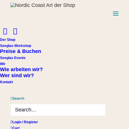
Der Shop
Seeglas-Workshop
Preise & Buchen
Start
Ohrringe
Ohrstecker dunkelgrünes Seeglas
Seeglas Events
Wir
Ohrstecker dunkelgrünes
Wie arbeiten wir?
Wer sind wir?
Seeglas
Kontakt
13,00
€
Search
1 vorrätig
Ohrstecker
Login / Register
In den Warenkorb
dunkelgrünes
Cart