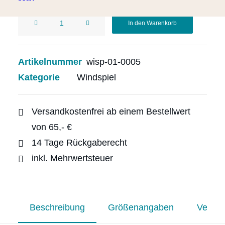
1er
In den Warenkorb
Windspiel
aus
Treibholz
Artikelnummer
wisp-01-0005
und
Kategorie
Windspiel
braunem,
weißem
und
Versandkostenfrei ab einem Bestellwert
grünlichem
Seeglas
von 65,- €
Menge
14 Tage Rückgaberecht
inkl. Mehrwertsteuer
Beschreibung
Größenangaben
Versan