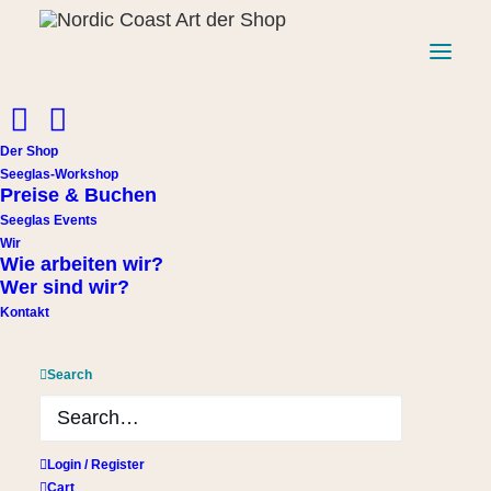
Der Shop
Seeglas-Workshop
Preise & Buchen
Start
Windspiel
Seeglas Events
1er Windspiel aus Treibholz und braunem, weißem und
Wir
grünlichem Seeglas
Wie arbeiten wir?
Wer sind wir?
1er Windspiel aus Treibholz
Kontakt
und braunem, weißem und
grünlichem Seeglas
Search
22,00
€
Login / Register
1 vorrätig
Cart