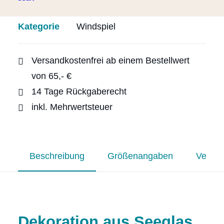
Treibholz
Artikelnummer
wisp-01-0011
und
Kategorie
Windspiel
braunem
Seeglas
Menge
Versandkostenfrei ab einem Bestellwert
von 65,- €
14 Tage Rückgaberecht
inkl. Mehrwertsteuer
Beschreibung
Größenangaben
Versan
Dekoration aus Seeglas