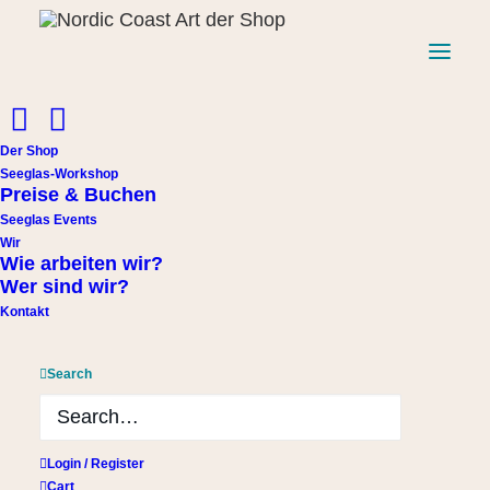
Start
Windspiel
Der Shop
1er Windspiel aus Treibholz und braunem Seeglas
Seeglas-Workshop
Preise & Buchen
1er Windspiel aus Treibholz
Seeglas Events
Wir
und braunem Seeglas
Wie arbeiten wir?
Wer sind wir?
18,00
€
Kontakt
1 vorrätig
Search
1er
In den Warenkorb
Windspiel
Login / Register
aus
Cart